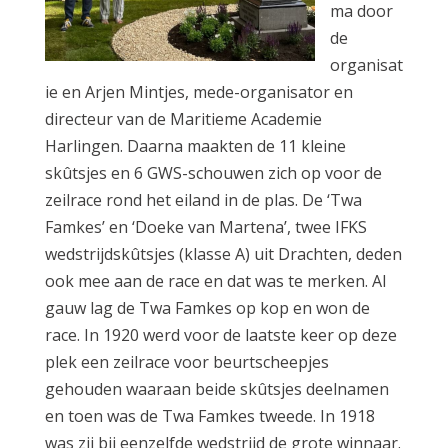
ma door
de
organisat
ie en Arjen Mintjes, mede-organisator en
directeur van de Maritieme Academie
Harlingen. Daarna maakten de 11 kleine
skûtsjes en 6 GWS-schouwen zich op voor de
zeilrace rond het eiland in de plas. De ‘Twa
Famkes’ en ‘Doeke van Martena’, twee IFKS
wedstrijdskûtsjes (klasse A) uit Drachten, deden
ook mee aan de race en dat was te merken. Al
gauw lag de Twa Famkes op kop en won de
race. In 1920 werd voor de laatste keer op deze
plek een zeilrace voor beurtscheepjes
gehouden waaraan beide skûtsjes deelnamen
en toen was de Twa Famkes tweede. In 1918
was zij bij eenzelfde wedstrijd de grote winnaar.