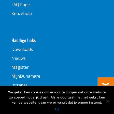
FAQ Page
Keuzehulp
Handige links
Downloads
Nieuws
Magister
MijnDunamare
Intranet
We gebruiken cookies om ervoor te zorgen dat onze website
zo soepel mogelijk draait. Als je doorgaat met het gebruiken
van de website, gaan we er vanuit dat je ermee instemt.
Ok