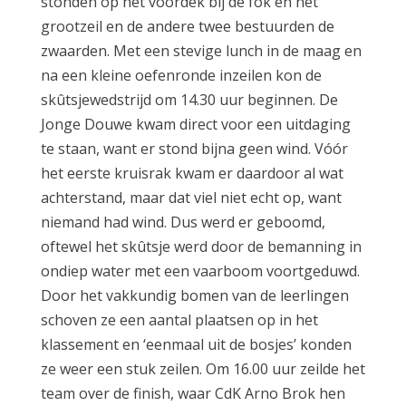
stonden op het voordek bij de fok en het
grootzeil en de andere twee bestuurden de
zwaarden. Met een stevige lunch in de maag en
na een kleine oefenronde inzeilen kon de
skûtsjewedstrijd om 14.30 uur beginnen. De
Jonge Douwe kwam direct voor een uitdaging
te staan, want er stond bijna geen wind. Vóór
het eerste kruisrak kwam er daardoor al wat
achterstand, maar dat viel niet echt op, want
niemand had wind. Dus werd er geboomd,
oftewel het skûtsje werd door de bemanning in
ondiep water met een vaarboom voortgeduwd.
Door het vakkundig bomen van de leerlingen
schoven ze een aantal plaatsen op in het
klassement en ‘eenmaal uit de bosjes’ konden
ze weer een stuk zeilen. Om 16.00 uur zeilde het
team over de finish, waar CdK Arno Brok hen