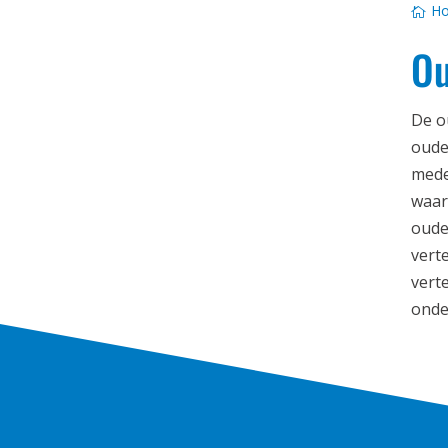
H
Ou
De o
oude
mede
waar
oude
vert
vert
onde