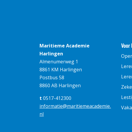
Voor 
Maritieme Academie
Harlingen
Ope
Almenumerweg 1
Lere
8861 KM Harlingen
Leren
Postbus 58
8860 AB Harlingen
Zeke
Lest
t
0517-412300
informatie@maritiemeacademie.
Vaka
nl