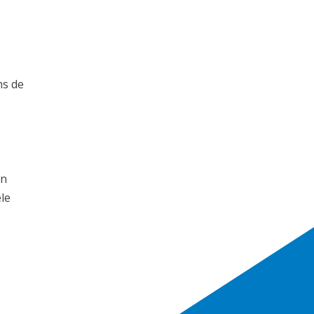
ns de
en
le