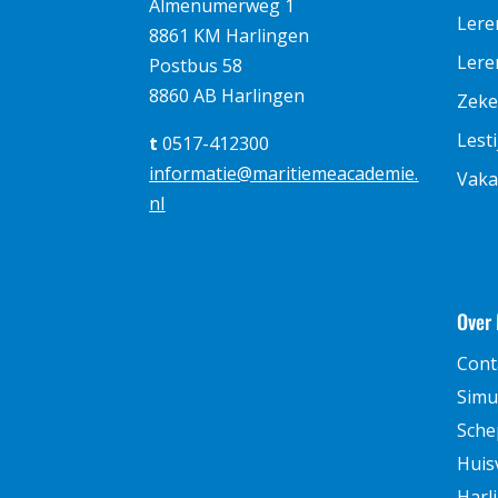
Almenumerweg 1
Lere
8861 KM Harlingen
Leren
Postbus 58
8860 AB Harlingen
Zeke
Lest
t
0517-412300
informatie@maritiemeacademie.
Vaka
nl
Over
Cont
Simu
Sche
Huis
Harl