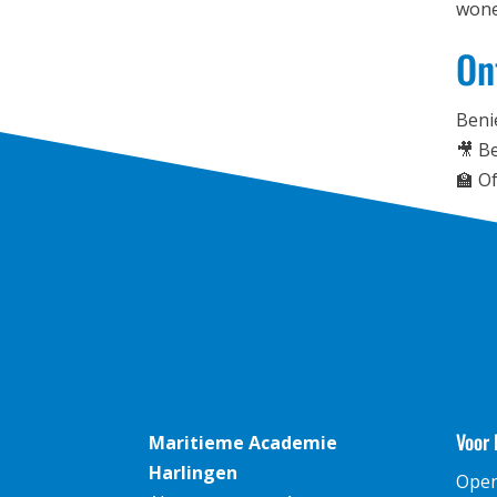
wone
On
Beni
🎥 B
🏫 O
Voor 
Maritieme Academie
Harlingen
Ope