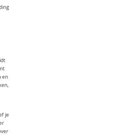
ding
idt
ent
n en
ken,
f je
er
over