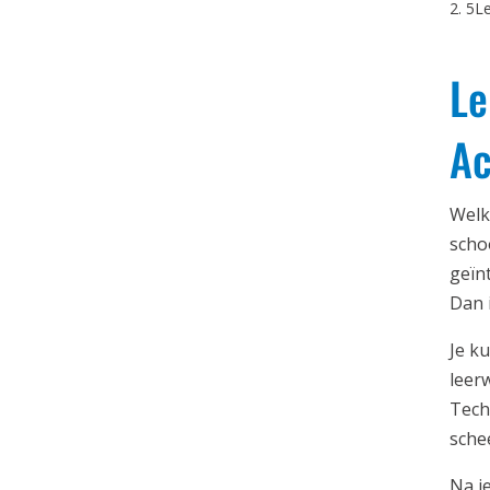
L
Le
Ac
Welk
schoo
geïn
Dan i
Je k
leerw
Tech
sche
Na j