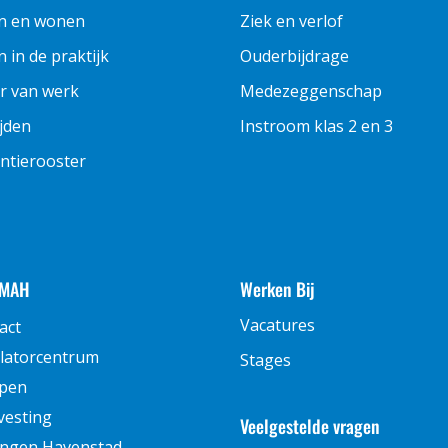
n en wonen
Ziek en verlof
 in de praktijk
Ouderbijdrage
r van werk
Medezeggenschap
ijden
Instroom klas 2 en 3
ntierooster
 MAH
Werken Bij
Vacatures
act
latorcentrum
Stages
pen
vesting
Veelgestelde vragen
ingen Havenstad