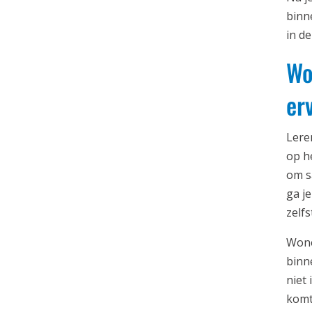
binn
in d
Wo
er
Lere
op h
om s
ga j
zelf
Wonen
binn
niet
komt