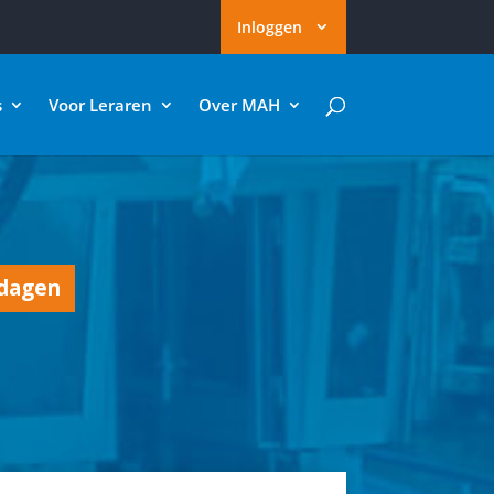
Inloggen
s
Voor Leraren
Over MAH
 dagen