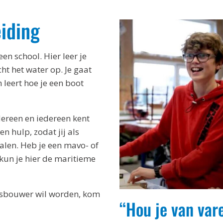
iding
n school. Hier leer je
cht het water op. Je gaat
 leert hoe je een boot
edereen en iedereen kent
en hulp, zodat jij als
halen. Heb je een mavo- of
kun je hier de maritieme
epsbouwer wil worden, kom
“Hou je van var