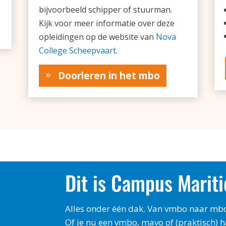
bijvoorbeeld schipper of stuurman.
Kijk voor meer informatie over deze
opleidingen op de website van
Nova
College Scheepvaart
.
Doorleren in het mbo
Dit is Campus Mari
Alles onder één dak. Van vmbo naar mbo
Of je nu een vmbo, mavo of (praktisch) 