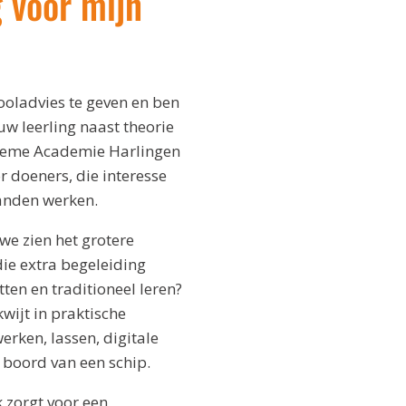
g voor mijn
hooladvies te geven en ben
uw leerling naast theorie
itieme Academie Harlingen
r doeners, die interesse
handen werken.
 we zien het grotere
die extra begeleiding
ten en traditioneel leren?
wijt in praktische
rken, lassen, digitale
 boord van een schip.
 zorgt voor een