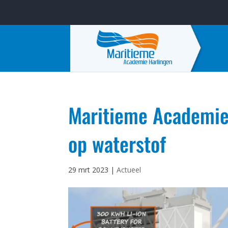
Maritieme Academie 
op waterstof
29 mrt 2023
|
Actueel