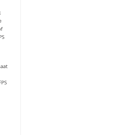
k
e
of
PS
maat
 FPS