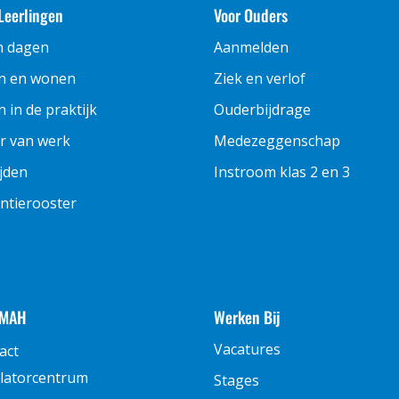
Leerlingen
Voor Ouders
n dagen
Aanmelden
n en wonen
Ziek en verlof
 in de praktijk
Ouderbijdrage
r van werk
Medezeggenschap
ijden
Instroom klas 2 en 3
ntierooster
 MAH
Werken Bij
Vacatures
act
latorcentrum
Stages