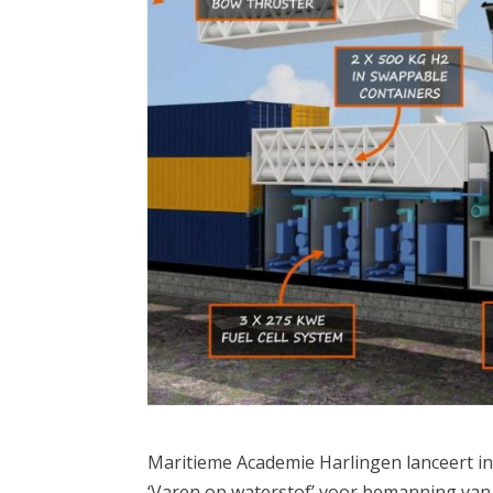
Maritieme Academie Harlingen lanceert i
‘Varen op waterstof’ voor bemanning van