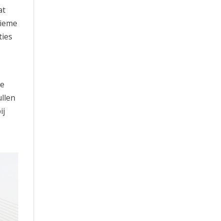
at
tieme
ties
te
ullen
ij