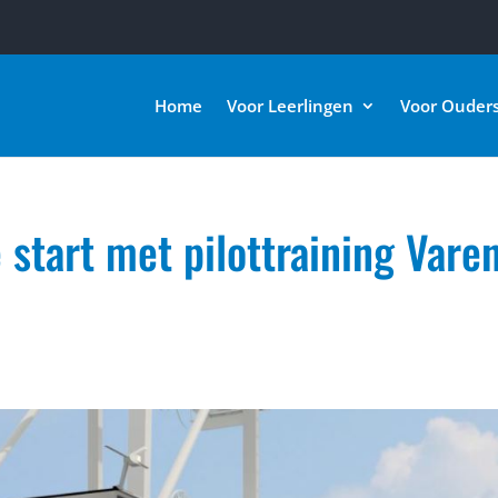
Home
Voor Leerlingen
Voor Ouder
start met pilottraining Vare