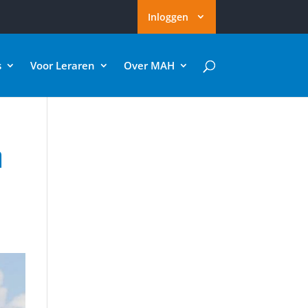
Inloggen
s
Voor Leraren
Over MAH
n