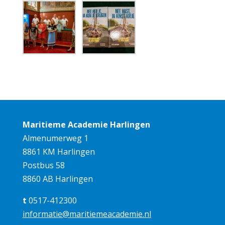
Maritieme Academie Harlingen
Almenumerweg 1
8861 KM Harlingen
Postbus 58
8860 AB Harlingen
t
0517-412300
informatie@maritiemeacademie.nl