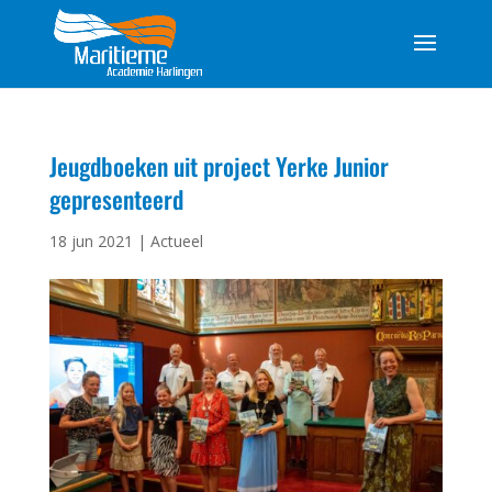
Jeugdboeken uit project Yerke Junior
gepresenteerd
18 jun 2021
|
Actueel