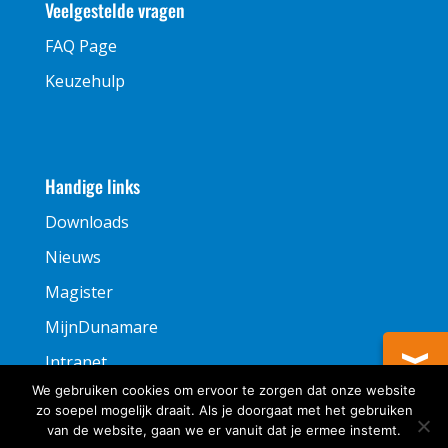
Veelgestelde vragen
FAQ Page
Keuzehulp
Handige links
Downloads
Nieuws
Magister
MijnDunamare
Intranet
We gebruiken cookies om ervoor te zorgen dat onze website
zo soepel mogelijk draait. Als je doorgaat met het gebruiken
van de website, gaan we er vanuit dat je ermee instemt.