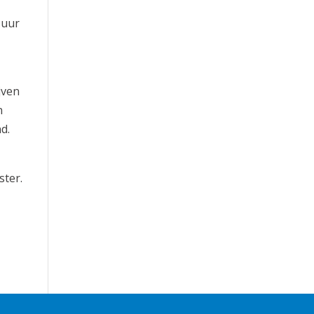
 uur
jven
n
d.
ster.