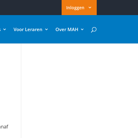
Inloggen
s
Voor Leraren
Over MAH
anaf