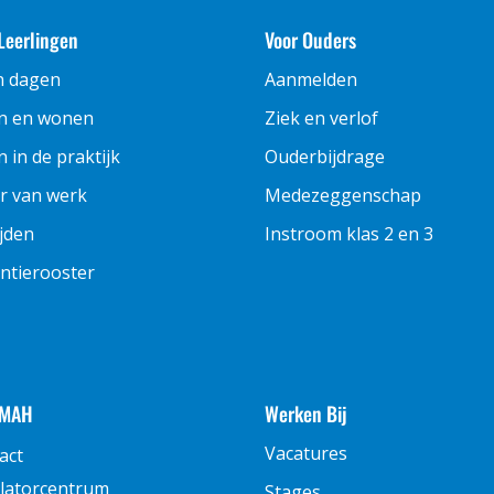
Leerlingen
Voor Ouders
n dagen
Aanmelden
n en wonen
Ziek en verlof
 in de praktijk
Ouderbijdrage
r van werk
Medezeggenschap
ijden
Instroom klas 2 en 3
ntierooster
 MAH
Werken Bij
Vacatures
act
latorcentrum
Stages