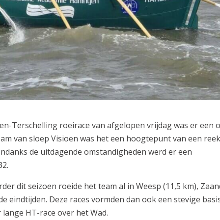
Terschelling roeirace van afgelopen vrijdag was er een 
dteam van sloep Visioen was het een hoogtepunt van een ree
Ondanks de uitdagende omstandigheden werd er een
32.
rder dit seizoen roeide het team al in Weesp (11,5 km), Zaa
e eindtijden. Deze races vormden dan ook een stevige basi
r lange HT-race over het Wad.