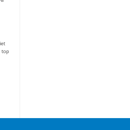
iet
e top