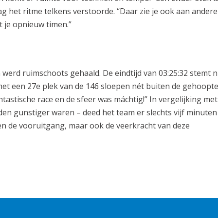
ag het ritme telkens verstoorde. “Daar zie je ook aan andere
t je opnieuw timen.”
 werd ruimschoots gehaald. De eindtijd van 03:25:32 stemt n
 met een 27e plek van de 146 sloepen nét buiten de gehoopt
tastische race en de sfeer was máchtig!” In vergelijking met
en gunstiger waren – deed het team er slechts vijf minuten
leen de vooruitgang, maar ook de veerkracht van deze