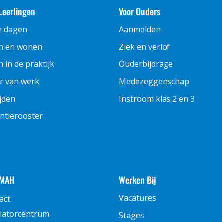
Leerlingen
Voor Ouders
n dagen
Aanmelden
n en wonen
Ziek en verlof
 in de praktijk
Ouderbijdrage
r van werk
Medezeggenschap
ijden
Instroom klas 2 en 3
ntierooster
 MAH
Werken Bij
Vacatures
act
latorcentrum
Stages