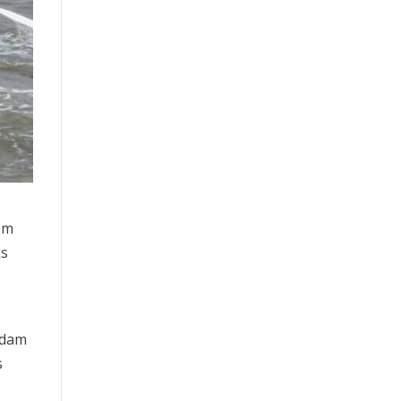
om
ks
ndam
s