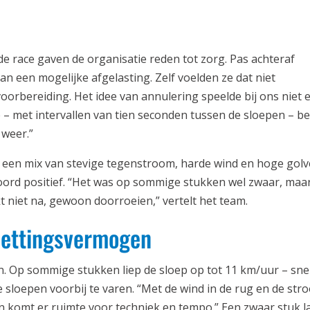
e race gaven de organisatie reden tot zorg. Pas achteraf
an een mogelijke afgelasting. Zelf voelden ze dat niet
rbereiding. Het idee van annulering speelde bij ons niet e
– met intervallen van tien seconden tussen de sloepen – be
 weer.”
s een mix van stevige tegenstroom, harde wind en hoge gol
boord positief. “Het was op sommige stukken wel zwaar, maa
kt niet na, gewoon doorroeien,” vertelt het team.
rzettingsvermogen
. Op sommige stukken liep de sloep op tot 11 km/uur – sne
 sloepen voorbij te varen. “Met de wind in de rug en de str
an komt er ruimte voor techniek en tempo.” Een zwaar stuk l