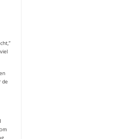
cht,”
viel
ven
r de
l
oom
ag