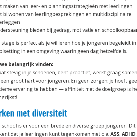
t maken van leer- en planningsstrategieën met leerlingen
t bijwonen van leerlingbesprekingen en multidisciplinaire
erleggen
dersteuning bieden bij gedrag, motivatie en schoolloopbaa
stage is perfect als je wil leren hoe je jongeren begeleidt i
olsetting in een omgeving waarin geen dag hetzelfde is.
we belangrijk vinden:
taat stevig in je schoenen, bent proactief, werkt graag same
 een groot hart voor jongeren. En geen zorgen: je hoeft ge
tieme ervaring te hebben — affiniteit met de doelgroep is h
grijkst!
ken met diversiteit
 school is er voor een brede en diverse groep jongeren. Dit
kent dat je leerlingen kunt tegenkomen met o.a.
ASS
,
ADHD
,