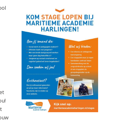
ool
et
ou!
t
jouw