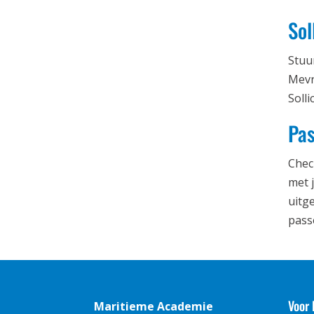
Sol
Stuu
Mevr
Soll
Pas
Chec
met 
uitg
pass
Voor 
Maritieme Academie