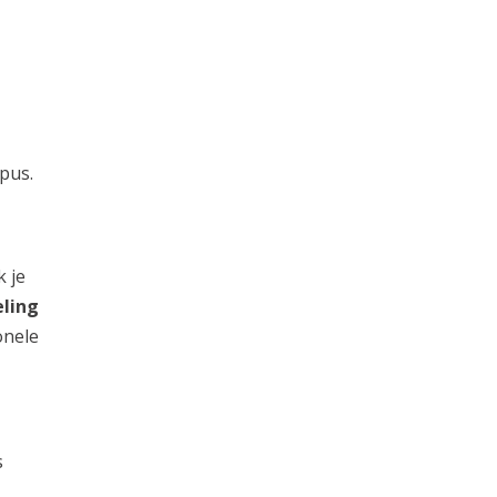
pus.
 je
ling
onele
s