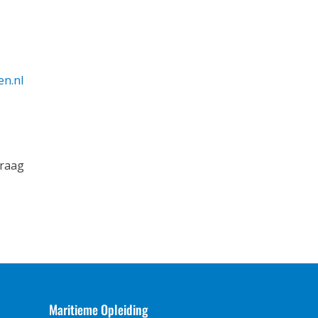
en.nl
graag
Maritieme Opleiding