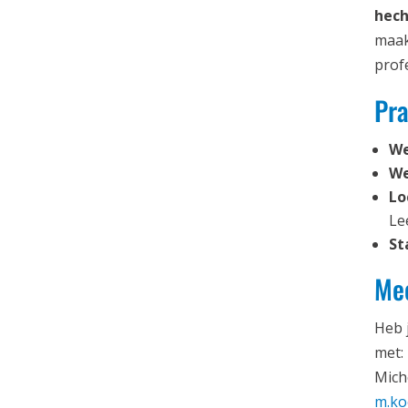
hech
maak
prof
Pra
We
We
Lo
Le
St
Me
Heb 
met:
Mich
m.ko