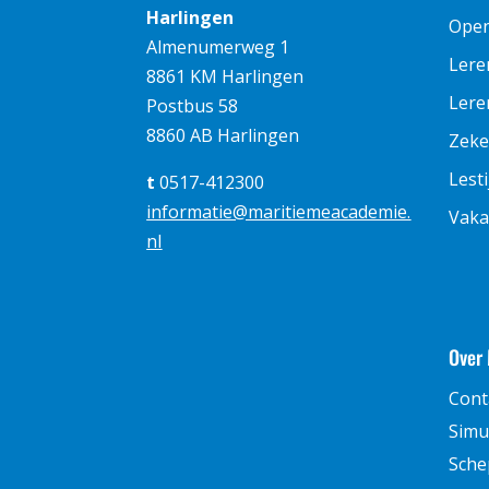
Harlingen
Ope
Almenumerweg 1
Lere
8861 KM Harlingen
Leren
Postbus 58
8860 AB Harlingen
Zeke
Lest
t
0517-412300
informatie@maritiemeacademie.
Vaka
nl
Over
Cont
Simu
Sche