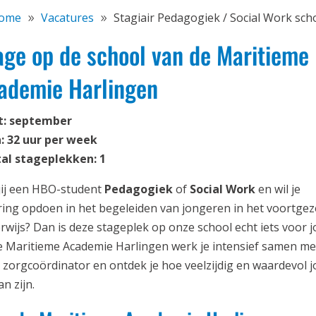
ome
Vacatures
Stagiair Pedagogiek / Social Work sch
age op de school van de Maritieme
ademie Harlingen
t: september
: 32 uur per week
al stageplekken: 1
jij een HBO-student
Pedagogiek
of
Social Work
en wil je
ring opdoen in het begeleiden van jongeren in het voortgez
rwijs? Dan is deze stageplek op onze school echt iets voor j
de Maritieme Academie Harlingen werk je intensief samen me
 zorgcoördinator en ontdek je hoe veelzijdig en waardevol 
an zijn.