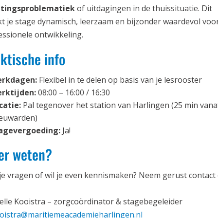
tingsproblematiek
of uitdagingen in de thuissituatie. Dit
t je stage dynamisch, leerzaam en bijzonder waardevol voor
essionele ontwikkeling.
ktische info
rkdagen:
Flexibel in te delen op basis van je lesrooster
rktijden:
08:00 – 16:00 / 16:30
catie:
Pal tegenover het station van Harlingen (25 min vana
euwarden)
agevergoeding:
Ja!
er weten?
je vragen of wil je even kennismaken? Neem gerust contact
elle Kooistra – zorgcoördinator & stagebegeleider
oistra@maritiemeacademieharlingen.nl