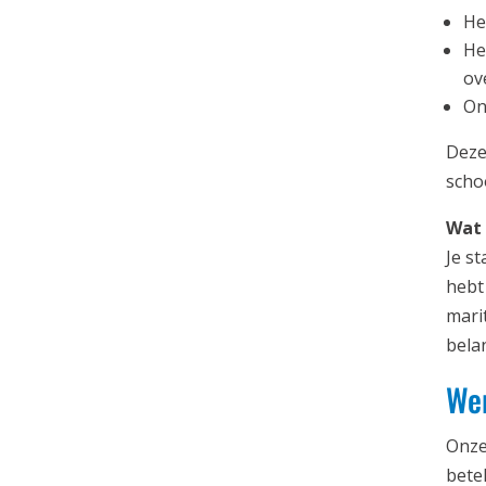
He
He
ov
On
Deze 
scho
Wat 
Je s
hebt
mari
belan
Wer
Onze
bete