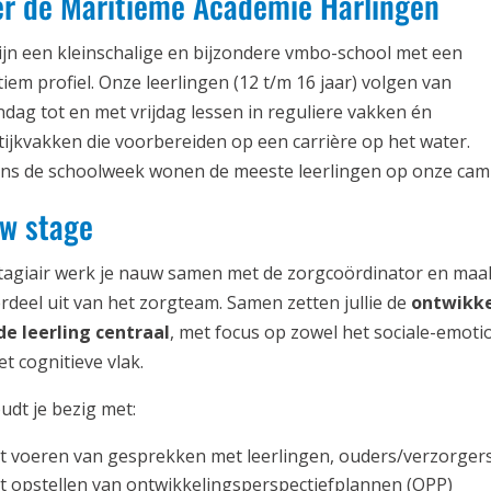
r de Maritieme Academie Harlingen
zijn een kleinschalige en bijzondere vmbo-school met een
tiem profiel. Onze leerlingen (12 t/m 16 jaar) volgen van
dag tot en met vrijdag lessen in reguliere vakken én
tijkvakken die voorbereiden op een carrière op het water.
ens de schoolweek wonen de meeste leerlingen op onze cam
w stage
stagiair werk je nauw samen met de zorgcoördinator en maak
rdeel uit van het zorgteam. Samen zetten jullie de
ontwikke
de leerling centraal
, met focus op zowel het sociale-emoti
et cognitieve vlak.
udt je bezig met:
t voeren van gesprekken met leerlingen, ouders/verzorger
t opstellen van ontwikkelingsperspectiefplannen (OPP)