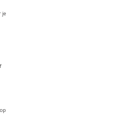
 je
f
 op