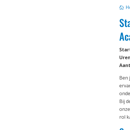
H
St
Ac
Star
Uren
Aant
Ben 
erva
onde
Bij 
onze
rol k