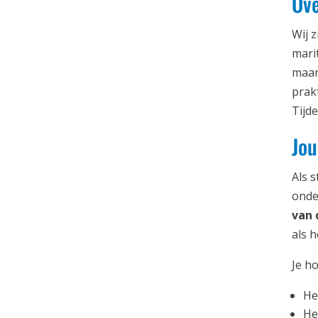
Ove
Wij 
mari
maan
prak
Tijd
Jou
Als 
onde
van 
als h
Je ho
He
He