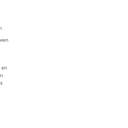
n
n een
n en
en
et