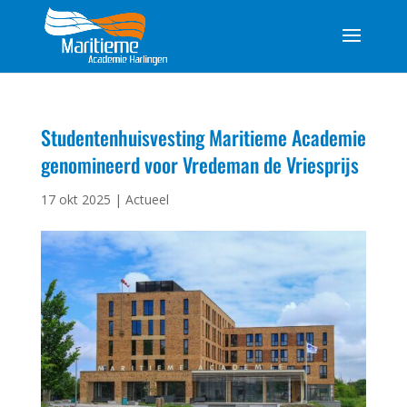
Studentenhuisvesting Maritieme Academie
genomineerd voor Vredeman de Vriesprijs
17 okt 2025
|
Actueel