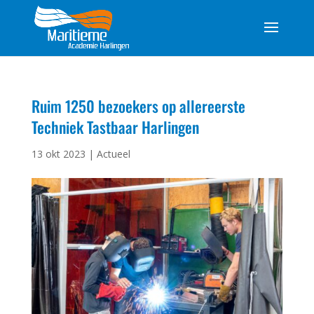
Ruim 1250 bezoekers op allereerste
Techniek Tastbaar Harlingen
13 okt 2023
|
Actueel