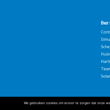
Over
Cont
Simu
Sche
Huis
Harl
Team
Sola
We gebruiken cookies om ervoor te zorgen dat onze webs