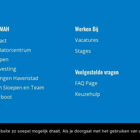
 MAH
Werken Bij
Vacatures
act
latorcentrum
Stages
pen
vesting
Veelgestelde vragen
ingen Havenstad
FAQ Page
 Sloepen en Team
Keuzehulp
rboot
ite zo soepel mogelijk draait. Als je doorgaat met het gebruiken van 