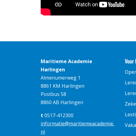
Voor 
Maritieme Academie
Harlingen
Ope
Almenumerweg 1
Lere
8861 KM Harlingen
Leren
Postbus 58
8860 AB Harlingen
Zeke
Lest
t
0517-412300
informatie@maritiemeacademie.
Vaka
nl