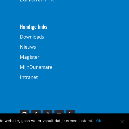
Handige links
Downloads
Nieuws
Magister
MijnDunamare
Intranet
de website, gaan we er vanuit dat je ermee instemt.
Ok