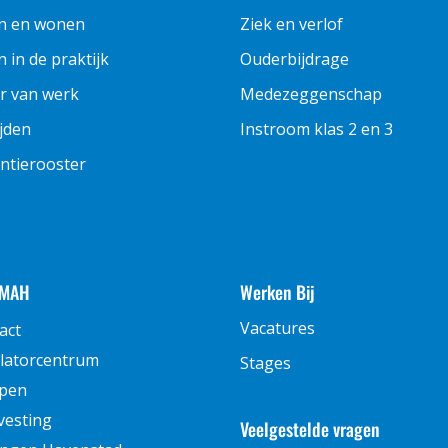
n en wonen
Ziek en verlof
 in de praktijk
Ouderbijdrage
r van werk
Medezeggenschap
ijden
Instroom klas 2 en 3
ntierooster
 MAH
Werken Bij
Vacatures
act
latorcentrum
Stages
pen
vesting
Veelgestelde vragen