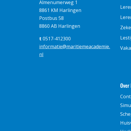
Almenumerweg 1
Lere
8861 KM Harlingen
Leren
Postbus 58
8860 AB Harlingen
Zeke
Lest
t
0517-412300
informatie@maritiemeacademie.
Vaka
nl
Over
Cont
Simu
Sche
Huis