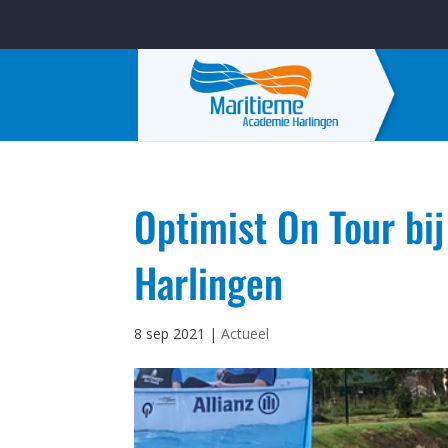
Optimist On Tour bi
Harlingen
8 sep 2021
|
Actueel