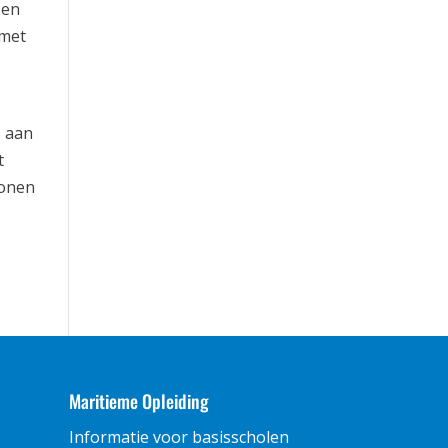
sen
 met
s aan
t
wonen
Maritieme Opleiding
Informatie voor basisscholen