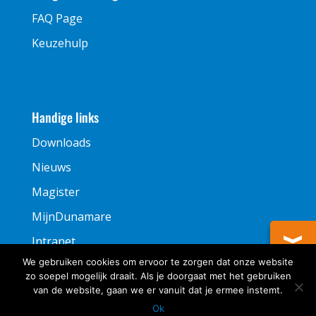
FAQ Page
Keuzehulp
Handige links
Downloads
Nieuws
Magister
MijnDunamare
Intranet
We gebruiken cookies om ervoor te zorgen dat onze website
zo soepel mogelijk draait. Als je doorgaat met het gebruiken
van de website, gaan we er vanuit dat je ermee instemt.
Ok