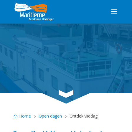
3
Home
Open dagen
OntdekMiddag