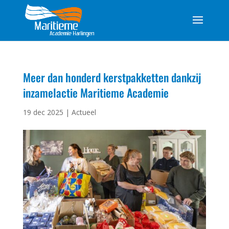
Meer dan honderd kerstpakketten dankzij
inzamelactie Maritieme Academie
19 dec 2025
|
Actueel