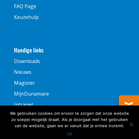
FAQ Page
Keuzehulp
Handige links
Downloads
Nieuws
Magister
MijnDunamare
Intranet
We gebruiken cookies om ervoor te zorgen dat onze website
zo soepel mogelijk draait. Als je doorgaat met het gebruiken
van de website, gaan we er vanuit dat je ermee instemt.
Ok