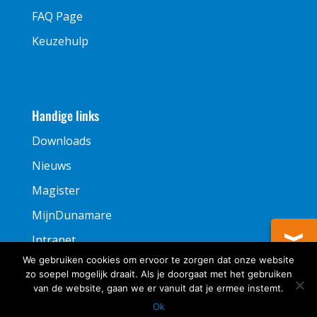
FAQ Page
Keuzehulp
Handige links
Downloads
Nieuws
Magister
MijnDunamare
Intranet
We gebruiken cookies om ervoor te zorgen dat onze website
zo soepel mogelijk draait. Als je doorgaat met het gebruiken
van de website, gaan we er vanuit dat je ermee instemt.
Ok