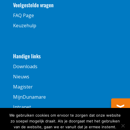
Veelgestelde vragen
FAQ Page
Keuzehulp
Handige links
Downloads
Nieuws
Magister
MijnDunamare
Intranet
We gebruiken cookies om ervoor te zorgen dat onze website
zo soepel mogelijk draait. Als je doorgaat met het gebruiken
van de website, gaan we er vanuit dat je ermee instemt.