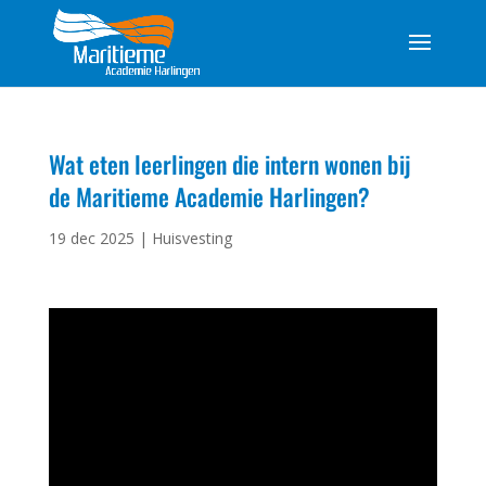
Wat eten leerlingen die intern wonen bij
de Maritieme Academie Harlingen?
19 dec 2025
|
Huisvesting