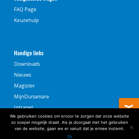
FAQ Page
Keuzehulp
Handige links
Downloads
Nieuws
Magister
MijnDunamare
Intranet
We gebruiken cookies om ervoor te zorgen dat onze website
zo soepel mogelijk draait. Als je doorgaat met het gebruiken
van de website, gaan we er vanuit dat je ermee instemt.
Ok