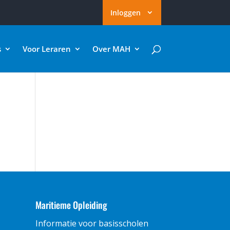
Inloggen
s
Voor Leraren
Over MAH
Maritieme Opleiding
Informatie voor basisscholen