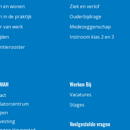
n en wonen
Ziek en verlof
 in de praktijk
Ouderbijdrage
r van werk
Medezeggenschap
ijden
Instroom klas 2 en 3
ntierooster
 MAH
Werken Bij
Vacatures
act
latorcentrum
Stages
pen
vesting
Veelgestelde vragen