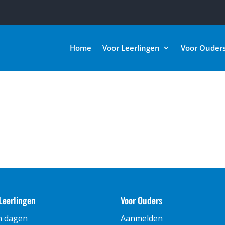
Home
Voor Leerlingen
Voor Ouder
Leerlingen
Voor Ouders
n dagen
Aanmelden