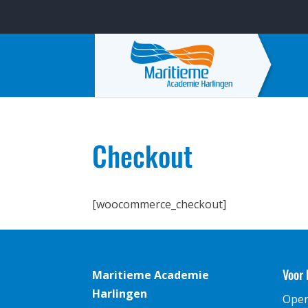
Checkout
[woocommerce_checkout]
Voor 
Maritieme Academie
Harlingen
Ope