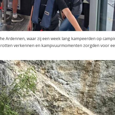
sche Ardennen, waar zij een week lang kampeerden op camp
n, grotten verkennen en kampvuurmomenten zorgden voor e