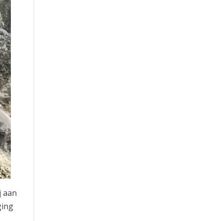
j aan
ging