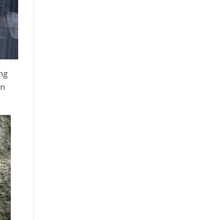
ing
en