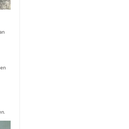
aan
 en
en.