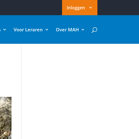
Inloggen
s
Voor Leraren
Over MAH