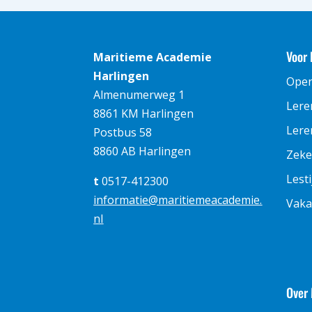
Voor 
Maritieme Academie
Harlingen
Ope
Almenumerweg 1
Lere
8861 KM Harlingen
Leren
Postbus 58
8860 AB Harlingen
Zeke
Lest
t
0517-412300
informatie@maritiemeacademie.
Vaka
nl
Over