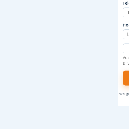
Te
Ho
Voe
Bij
We ga